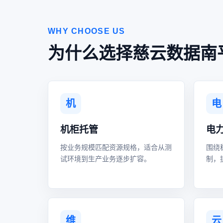
WHY CHOOSE US
为什么选择慈云数据南
机
电
机柜托管
电
按业务规模匹配资源规格，适合从测
围绕
试环境到生产业务逐步扩容。
制，
维
云