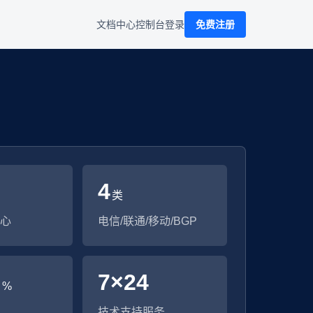
文档中心
控制台
登录
免费注册
4
类
心
电信/联通/移动/BGP
9
7×24
%
技术支持服务