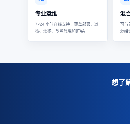
专业运维
混
7×24 小时在线支持，覆盖部署、巡
可与
检、迁移、故障处理和扩容。
源组
想了