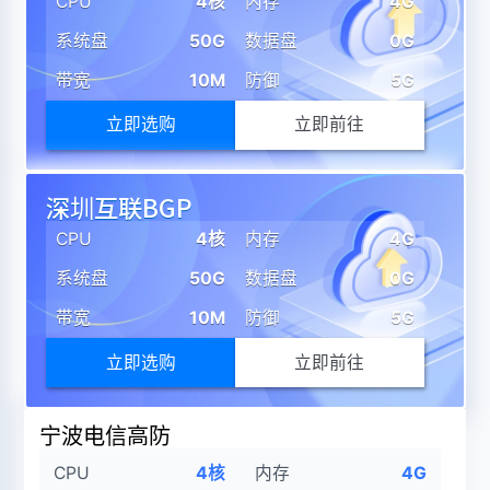
CPU
4核
内存
4G
系统盘
50G
数据盘
0G
带宽
10M
防御
5G
立即选购
立即前往
深圳互联BGP
CPU
4核
内存
4G
系统盘
50G
数据盘
0G
带宽
10M
防御
5G
立即选购
立即前往
宁波电信高防
CPU
4核
内存
4G