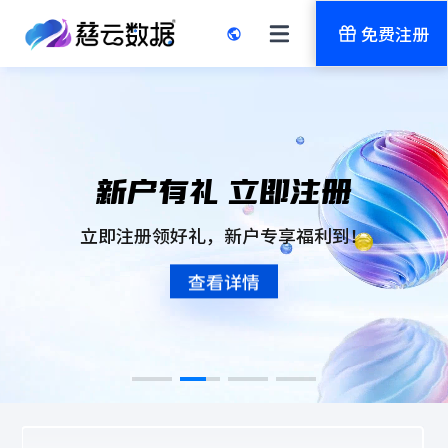
免费注册
产业智变,云启未来
2026开年大促
新户有礼 立即注册
满 59 立减 30｜年付 
均可-企业级配置
开年云钜惠，限时助力企业数字化转型！超值
U的云端服务器，可以为机器学习、高性能
立即注册领好礼，新户专享福利到！
餐，涵盖存储、算力与安全，一站式解决
形图像渲染等计算密集型应用提供加速处
【深圳专属活动】深圳线路云服务器
查看详情
方案加速您的业务升级。
理能力