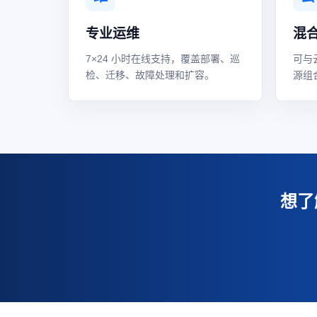
专业运维
混
7×24 小时在线支持，覆盖部署、巡
可与
检、迁移、故障处理和扩容。
源组
想了