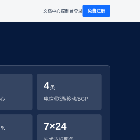
文档中心
控制台
登录
免费注册
4
类
心
电信/联通/移动/BGP
9
7×24
%
技术支持服务