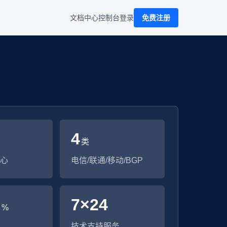
文档中心
控制台
登录
免费注册
4
类
心
电信/联通/移动/BGP
9
7×24
%
技术支持服务