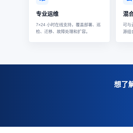
专业运维
混
7×24 小时在线支持，覆盖部署、巡
可与
检、迁移、故障处理和扩容。
源组
想了