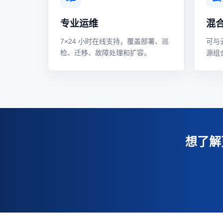
专业运维
混
7×24 小时在线支持，覆盖部署、巡
可与
检、迁移、故障处理和扩容。
源组
想了解