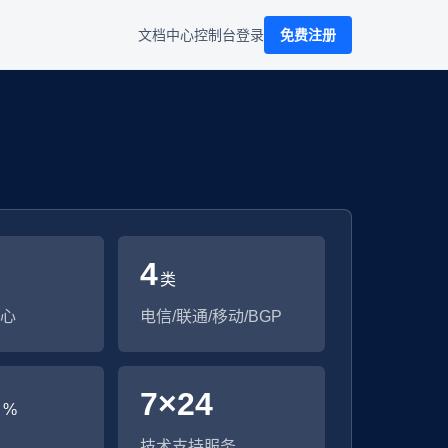
文档中心
控制台
登录
免费注册
4
类
心
电信/联通/移动/BGP
9
7×24
%
技术支持服务