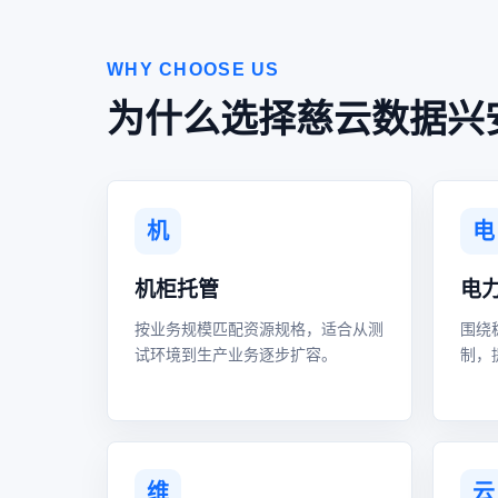
WHY CHOOSE US
为什么选择慈云数据兴
机
电
机柜托管
电
按业务规模匹配资源规格，适合从测
围绕
试环境到生产业务逐步扩容。
制，
维
云