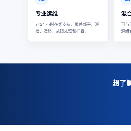
专业运维
混
7×24 小时在线支持，覆盖部署、巡
可与
检、迁移、故障处理和扩容。
源组
想了