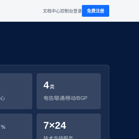
文档中心
控制台
登录
免费注册
4
类
心
电信/联通/移动/BGP
9
7×24
%
技术支持服务