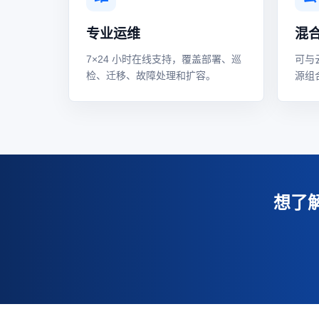
专业运维
混
7×24 小时在线支持，覆盖部署、巡
可与
检、迁移、故障处理和扩容。
源组
想了