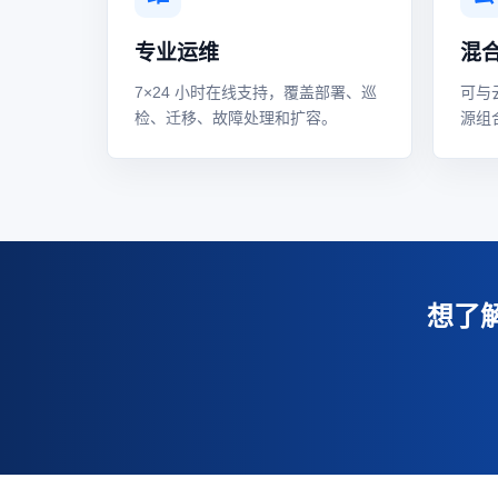
专业运维
混
7×24 小时在线支持，覆盖部署、巡
可与
检、迁移、故障处理和扩容。
源组
想了