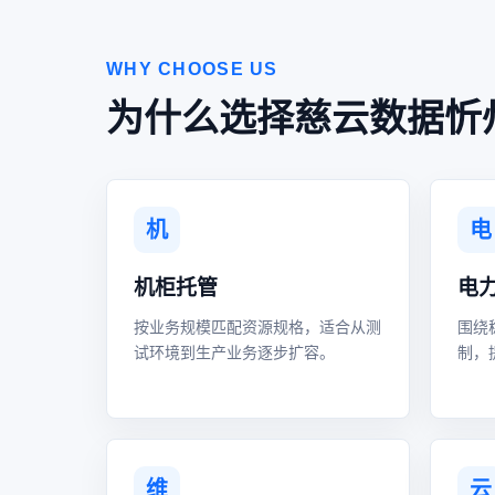
WHY CHOOSE US
为什么选择慈云数据忻
机
电
机柜托管
电
按业务规模匹配资源规格，适合从测
围绕
试环境到生产业务逐步扩容。
制，
维
云