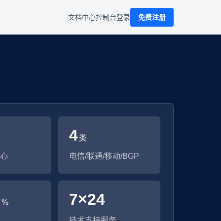
文档中心
控制台
登录
免费注册
4
类
心
电信/联通/移动/BGP
9
7×24
%
技术支持服务