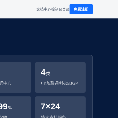
文档中心
控制台
登录
免费注册
4
类
据中心
电信/联通/移动/BGP
99
7×24
%
保障
技术支持服务