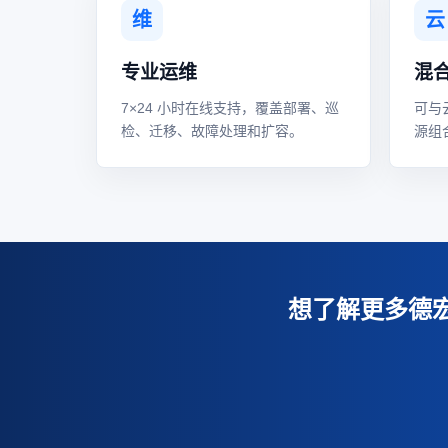
维
云
专业运维
混
7×24 小时在线支持，覆盖部署、巡
可与
检、迁移、故障处理和扩容。
源组
想了解更多德