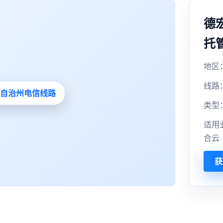
德
托
地区
线路
类型
适用
合云
获