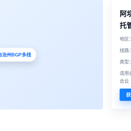
阿
托
地区
线路
类型
适用
合云
获