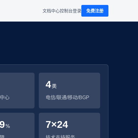
文档中心
控制台
登录
免费注册
4
类
中心
电信/联通/移动/BGP
99
7×24
%
障
技术支持服务