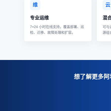
维
云
专业运维
混
7×24 小时在线支持，覆盖部署、巡
可与
检、迁移、故障处理和扩容。
源组
想了解更多阿