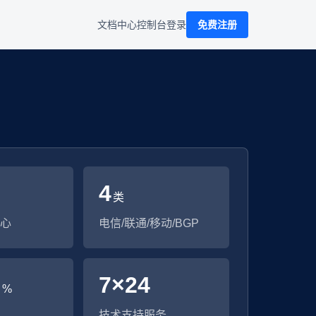
文档中心
控制台
登录
免费注册
4
类
心
电信/联通/移动/BGP
9
7×24
%
技术支持服务