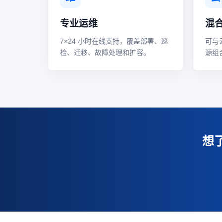
专业运维
混
7×24 小时在线支持，覆盖部署、巡
可与
检、迁移、故障处理和扩容。
源组
想