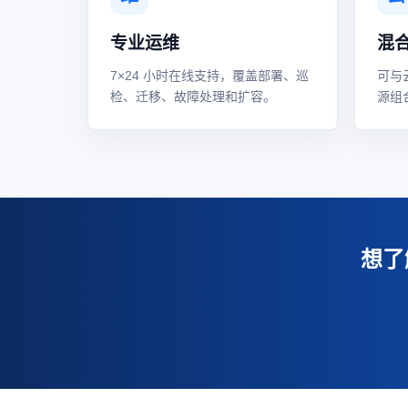
专业运维
混
7×24 小时在线支持，覆盖部署、巡
可与
检、迁移、故障处理和扩容。
源组
想了