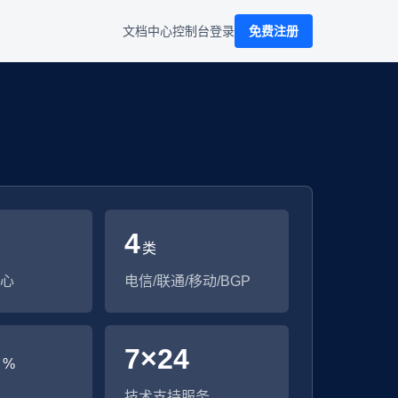
文档中心
控制台
登录
免费注册
4
类
心
电信/联通/移动/BGP
9
7×24
%
技术支持服务