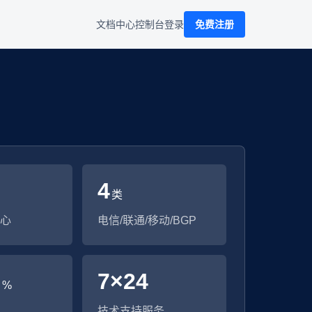
文档中心
控制台
登录
免费注册
4
类
心
电信/联通/移动/BGP
9
7×24
%
技术支持服务