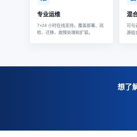
专业运维
混
7×24 小时在线支持，覆盖部署、巡
可与
检、迁移、故障处理和扩容。
源组
想了