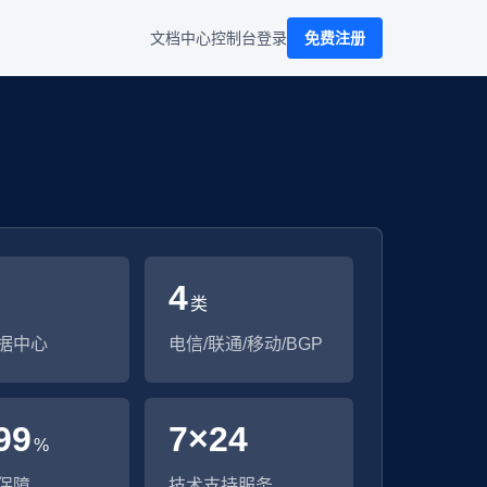
文档中心
控制台
登录
免费注册
4
类
据中心
电信/联通/移动/BGP
99
7×24
%
保障
技术支持服务