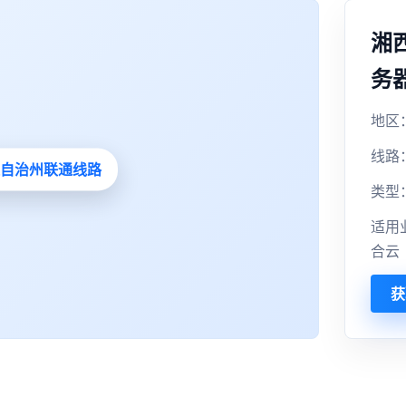
湘
务
地区
线路
类型
适用
合云
获