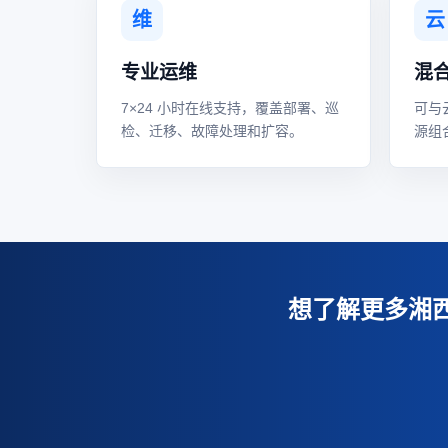
维
云
专业运维
混
7×24 小时在线支持，覆盖部署、巡
可与
检、迁移、故障处理和扩容。
源组
想了解更多湘