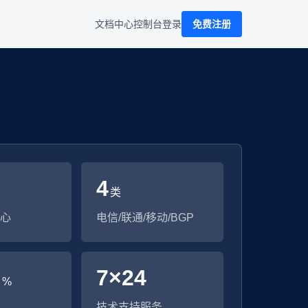
文档中心
控制台
登录
免费注册
4
类
心
电信/联通/移动/BGP
9
7×24
%
技术支持服务