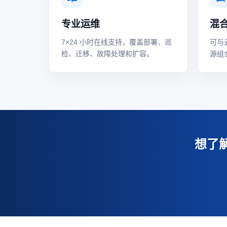
专业运维
混
7×24 小时在线支持，覆盖部署、巡
可与
检、迁移、故障处理和扩容。
源组
想了