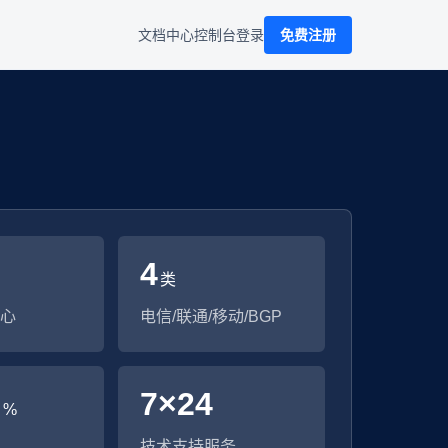
文档中心
控制台
登录
免费注册
4
类
心
电信/联通/移动/BGP
9
7×24
%
技术支持服务