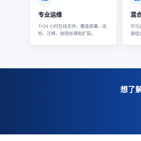
专业运维
混
7×24 小时在线支持，覆盖部署、巡
可与
检、迁移、故障处理和扩容。
源组
想了