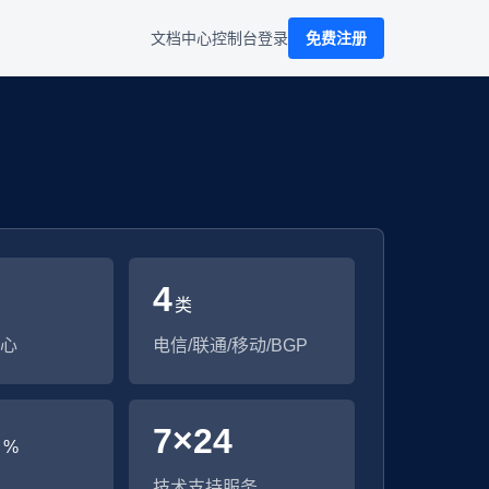
文档中心
控制台
登录
免费注册
4
类
心
电信/联通/移动/BGP
9
7×24
%
技术支持服务