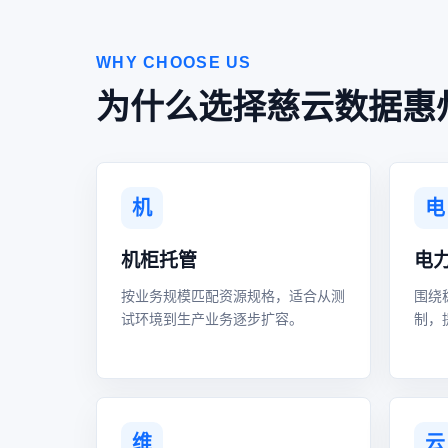
WHY CHOOSE US
为什么选择慈云数据惠
机
电
机柜托管
电
按业务规模匹配资源规格，适合从测
围绕
试环境到生产业务逐步扩容。
制，
维
云