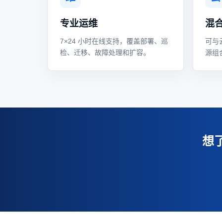
专业运维
混
7×24 小时在线支持，覆盖部署、巡
可与
检、迁移、故障处理和扩容。
源组
想