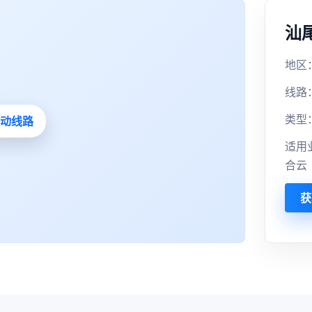
汕
地区：
线路
类型
适用
合云
获