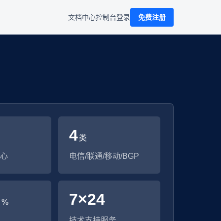
文档中心
控制台
登录
免费注册
4
类
心
电信/联通/移动/BGP
9
7×24
%
技术支持服务