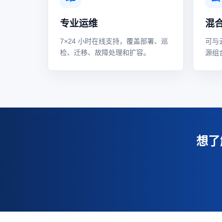
专业运维
混
7×24 小时在线支持，覆盖部署、巡
可与
检、迁移、故障处理和扩容。
源组
想了