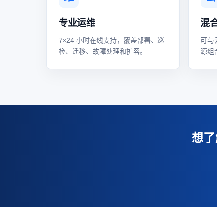
专业运维
混
7×24 小时在线支持，覆盖部署、巡
可与
检、迁移、故障处理和扩容。
源组
想了