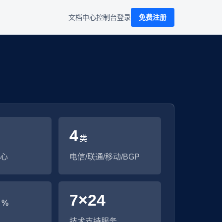
文档中心
控制台
登录
免费注册
4
类
心
电信/联通/移动/BGP
9
7×24
%
技术支持服务