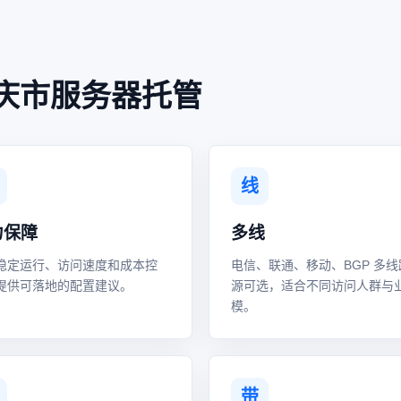
庆市服务器托管
线
力保障
多线
稳定运行、访问速度和成本控
电信、联通、移动、BGP 多线
提供可落地的配置建议。
源可选，适合不同访问人群与
模。
带