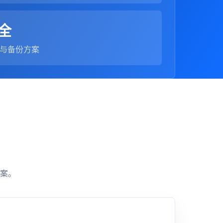
全
与备份方案
案。